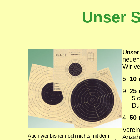
Unser 
Unser 
neuen 
Wir ve
5
10 
9
25 
5 
Duell
4
50 
Verein
Auch wer bisher noch nichts mit dem
Anzahl