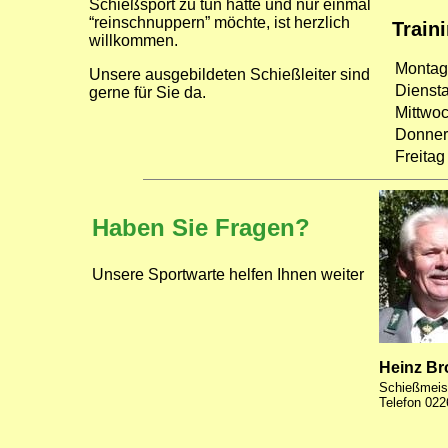
Schießsport zu tun hatte und nur einmal
“reinschnuppern” möchte, ist herzlich
Train
willkommen.
Montag
Unsere ausgebildeten Schießleiter sind
Dienst
gerne für Sie da.
Mittwoc
Donner
Freita
Haben Sie Fragen?
Unsere Sportwarte helfen Ihnen weiter
Heinz Br
Schießmeis
Telefon 02