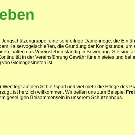
leben
e Jungschützengruppe, eine sehr eifrige Damenriege, die Einfü
dem Kaiservogelschießen, die Gründung der Königsrunde, um e
ennen, halten das Vereinsleben ständig in Bewegung. Sie sind 
Kontinuität in der Vereinsführung Gewähr für ein stetes und be
 von Gleichgesinnten ist.
 Wert legt auf den Schießsport und viel mehr die Pflege des B
rzugt, ist herzlich willkommen. Wir treffen uns zum Beispiel
Frei
em geselligen Beisammensein in unserem Schützenhaus.